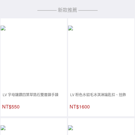
———— 新款推薦 ————
LV 字母鑲鑽四葉草鋯石雙層鍊手鍊
LV 粉色水貂毛冰淇淋鑰匙扣、挂飾
NT$550
NT$1600