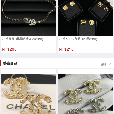
小香雙雙C黑鑽真皮項鍊(特價)
小香方形樹脂雙C耳環(特價)
NT$260
NT$210
熱賣商品
更多