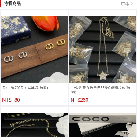
特價商品
更多
Dior 新款CD字母耳環(特價)
小香經典五角星白貝雙C鑲鑽項鍊(特
價)
NT$180
NT$260