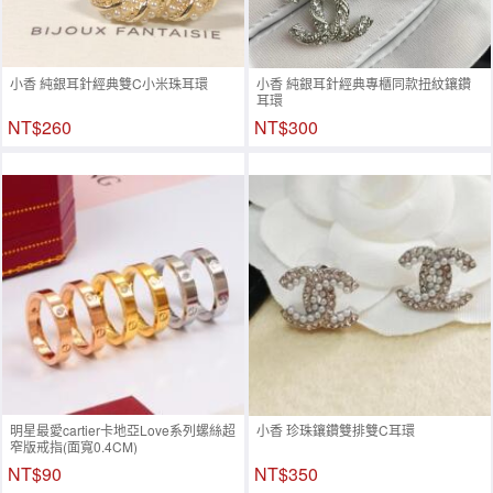
小香 純銀耳針經典雙C小米珠耳環
小香 純銀耳針經典專櫃同款扭紋鑲鑽
耳環
NT$260
NT$300
明星最愛cartier卡地亞Love系列螺絲超
小香 珍珠鑲鑽雙排雙C耳環
窄版戒指(面寬0.4CM)
NT$90
NT$350