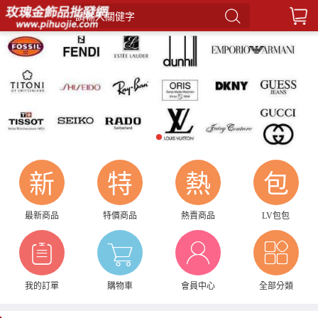
請輸入關健字
1
新
特
熱
包
最新商品
特價商品
熱賣商品
LV包包
我的訂單
購物車
會員中心
全部分類